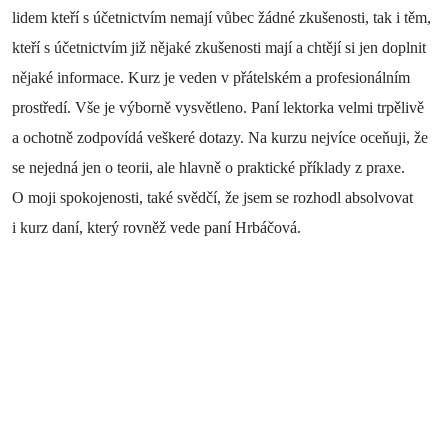
lidem kteří s účetnictvím nemají vůbec žádné zkušenosti, tak i těm,
kteří s účetnictvím již nějaké zkušenosti mají a chtějí si jen doplnit
nějaké informace. Kurz je veden v přátelském a profesionálním
prostředí. Vše je výborně vysvětleno. Paní lektorka velmi trpělivě
a ochotně zodpovídá veškeré dotazy. Na kurzu nejvíce oceňuji, že
se nejedná jen o teorii, ale hlavně o praktické příklady z praxe.
O moji spokojenosti, také svědčí, že jsem se rozhodl absolvovat
i kurz daní, který rovněž vede paní Hrbáčová.