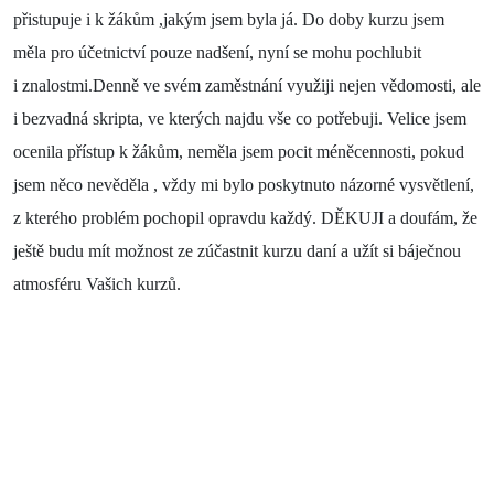
přistupuje i k žákům ,jakým jsem byla já. Do doby kurzu jsem
měla pro účetnictví pouze nadšení, nyní se mohu pochlubit
i znalostmi.Denně ve svém zaměstnání využiji nejen vědomosti, ale
i bezvadná skripta, ve kterých najdu vše co potřebuji. Velice jsem
ocenila přístup k žákům, neměla jsem pocit méněcennosti, pokud
jsem něco nevěděla , vždy mi bylo poskytnuto názorné vysvětlení,
z kterého problém pochopil opravdu každý. DĚKUJI a doufám, že
ještě budu mít možnost ze zúčastnit kurzu daní a užít si báječnou
atmosféru Vašich kurzů.