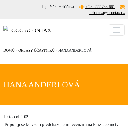
Ing. Věra Hrbáčová
+420 777 733 661
hrbacova@acontax.cz
DOMŮ
»
OHLASY ÚČASTNÍKŮ
»
HANA ANDERLOVÁ
HANA ANDERLOVÁ
Listopad 2009
Připojuji se ke všem předcházejícím recenzím na kurz účetnictví