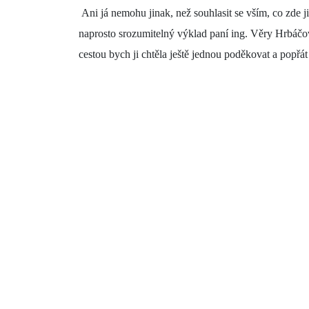
Ani já nemohu jinak, než souhlasit se vším, co zde ji
naprosto srozumitelný výklad paní ing. Věry Hrbáčové
cestou bych ji chtěla ještě jednou poděkovat a popřá