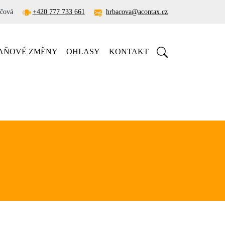
áčová
+420 777 733 661
hrbacova@acontax.cz
AŇOVÉ ZMĚNY
OHLASY
KONTAKT