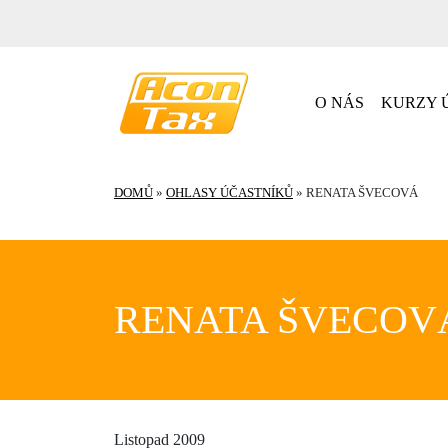
O NÁS
KURZY Ú
DOMŮ
»
OHLASY ÚČASTNÍKŮ
»
RENATA ŠVECOVÁ
RENATA ŠVECOV
Listopad 2009